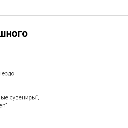
ашного
нездо
ные сувениры",
en"