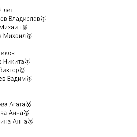
2 лет
мов Владислав🥇
 Михаил🥈
ин Михаил🥉
иков:
в Никита🥇
 Виктор🥈
лев Вадим🥉
ева Агата🥇
ова Анна🥈
кина Анна🥉